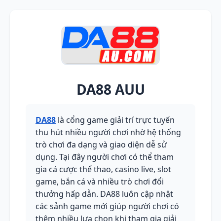
DA88 AUU
DA88
là cổng game giải trí trực tuyến
thu hút nhiều người chơi nhờ hệ thống
trò chơi đa dạng và giao diện dễ sử
dụng. Tại đây người chơi có thể tham
gia cá cược thể thao, casino live, slot
game, bắn cá và nhiều trò chơi đổi
thưởng hấp dẫn. DA88 luôn cập nhật
các sảnh game mới giúp người chơi có
thêm nhiều lựa chọn khi tham gia giải