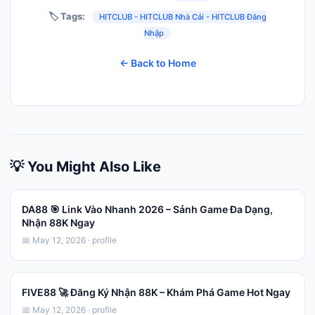
🏷️ Tags:
HITCLUB - HITCLUB Nhà Cái - HITCLUB Đăng
Nhập
← Back to Home
💡 You Might Also Like
DA88 🎯 Link Vào Nhanh 2026 – Sảnh Game Đa Dạng,
Nhận 88K Ngay
📅 May 12, 2026 · profile
FIVE88 🚀 Đăng Ký Nhận 88K – Khám Phá Game Hot Ngay
📅 May 12, 2026 · profile