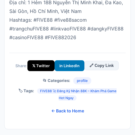
Địa chỉ: 1 Hẻm 18B Nguyễn Thị Minh Khai, Đa Kao,
Sài Gòn, Hồ Chí Minh, Việt Nam
Hashtags: #FIVE88 #five88sacom
#trangchuFIVE88 #linkvaoFIVE88 #dangkyFIVE88
#casinoFIVE88 #FIVE882026
Share:
𝕏 Twitter
in LinkedIn
🔗 Copy Link
📂 Categories:
profile
🏷️ Tags:
FIVE88 🚀 Đăng Ký Nhận 88K – Khám Phá Game
Hot Ngay
← Back to Home