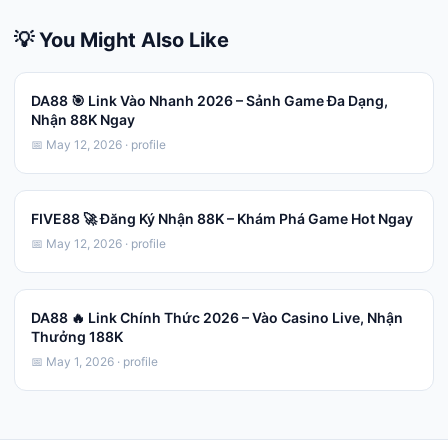
💡 You Might Also Like
DA88 🎯 Link Vào Nhanh 2026 – Sảnh Game Đa Dạng,
Nhận 88K Ngay
📅 May 12, 2026 · profile
FIVE88 🚀 Đăng Ký Nhận 88K – Khám Phá Game Hot Ngay
📅 May 12, 2026 · profile
DA88 🔥 Link Chính Thức 2026 – Vào Casino Live, Nhận
Thưởng 188K
📅 May 1, 2026 · profile