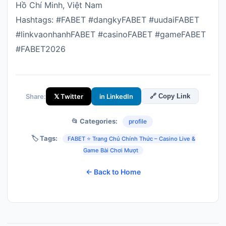
Hồ Chí Minh, Việt Nam
Hashtags: #FABET #dangkyFABET #uudaiFABET
#linkvaonhanhFABET #casinoFABET #gameFABET
#FABET2026
Share:
𝕏 Twitter
in LinkedIn
🔗 Copy Link
📂 Categories:
profile
🏷️ Tags:
FABET ⭐ Trang Chủ Chính Thức – Casino Live &
Game Bài Chơi Mượt
← Back to Home