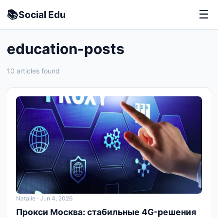
📚
☰
Social
Edu
education-posts
10 articles found
Natalie
· Jun 4, 2026
Прокси Москва: стабильные 4G-решения