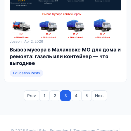
Joseph
· Apr 2, 2026
Вывоз мусора в Малаховке МО для дома и
ремонта: газель или контейнер — что
выгоднее
Education Posts
Prev
1
2
3
4
5
Next
© 2026 Social-Edu | Education & Technology Community |