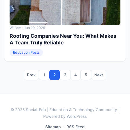
William
· Jun 10, 2026
Roofing Companies Near You: What Makes
A Team Truly Reliable
Education Posts
Prev
1
2
3
4
5
Next
© 2026 Social-Edu | Education & Technology Community |
Powered by WordPress
Sitemap
·
RSS Feed