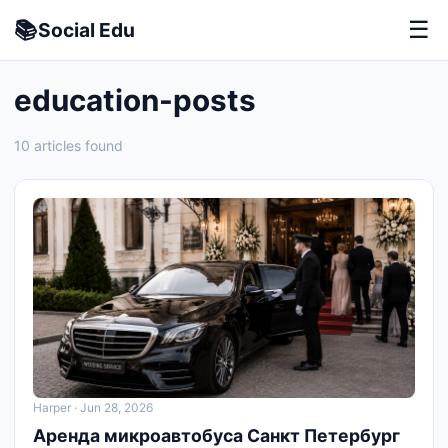
📚
☰
Social
Edu
education-posts
10 articles found
Harper
· Jun 28, 2026
Аренда микроавтобуса Санкт Петербург