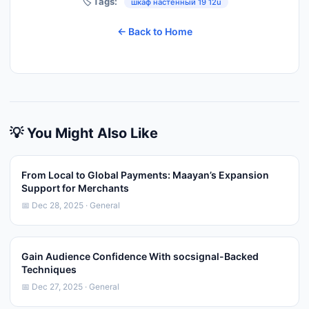
🏷️ Tags:
шкаф настенный 19 12u
← Back to Home
💡 You Might Also Like
From Local to Global Payments: Maayan’s Expansion
Support for Merchants
📅 Dec 28, 2025 · General
Gain Audience Confidence With socsignal-Backed
Techniques
📅 Dec 27, 2025 · General